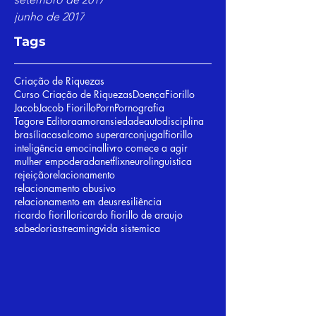
junho de 2017
Tags
Criação de Riquezas
Curso Criação de Riquezas
Doença
Fiorillo
Jacob
Jacob Fiorillo
Porn
Pornografia
Tagore Editora
amor
ansiedade
autodisciplina
brasília
casal
como superar
conjugal
fiorillo
inteligência emocinal
livro comece a agir
mulher empoderada
netflix
neurolinguistica
rejeição
relacionamento
relacionamento abusivo
relacionamento em deus
resiliência
ricardo fiorillo
ricardo fiorillo de araujo
sabedoria
streaming
vida sistemica