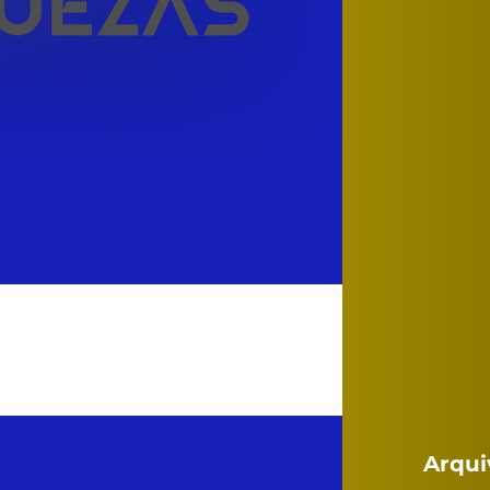
 Agora: Comece a Jornada
anceira e Pessoal! (Curso)
Arqui