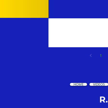
Transforme Sua Vida
Rumo à Liberdade Fin
1
HOME
VIDEOS
R