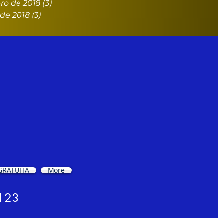
ro de 2018
(3)
3 posts
de 2018
(3)
3 posts
GRATUITA
More
0123