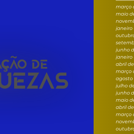
março 
maio d
novemb
janeiro
outubro
setemb
junho d
janeiro
abril d
março 
agosto 
julho d
junho d
maio d
abril d
março 
novemb
outubr