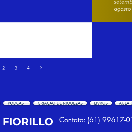
setemb
agosto 
 Agora: Comece a Jornada
anceira e Pessoal!
2
3
4
PODCAST
CRIAÇÃO DE RIQUEZAS
LIVROS
AULA 
. FIORILLO
Contato: (61) 99617-