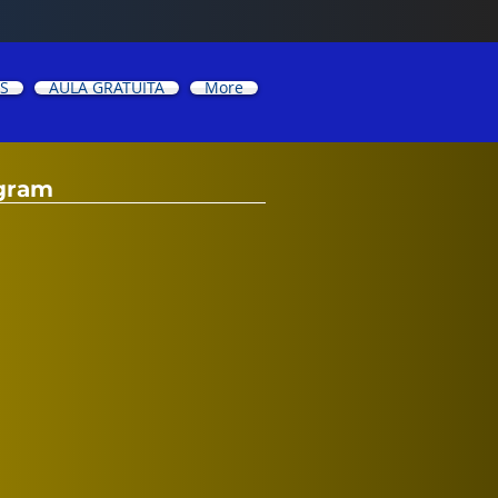
OS
AULA GRATUITA
More
gram