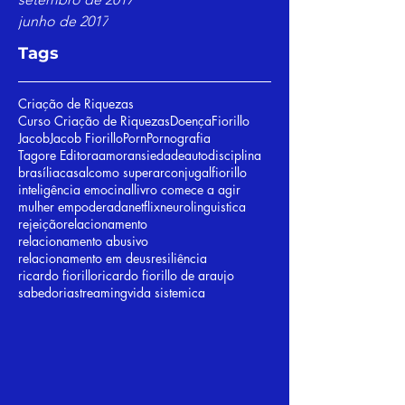
junho de 2017
Tags
Criação de Riquezas
Curso Criação de Riquezas
Doença
Fiorillo
Jacob
Jacob Fiorillo
Porn
Pornografia
Tagore Editora
amor
ansiedade
autodisciplina
brasília
casal
como superar
conjugal
fiorillo
inteligência emocinal
livro comece a agir
mulher empoderada
netflix
neurolinguistica
rejeição
relacionamento
relacionamento abusivo
relacionamento em deus
resiliência
ricardo fiorillo
ricardo fiorillo de araujo
sabedoria
streaming
vida sistemica