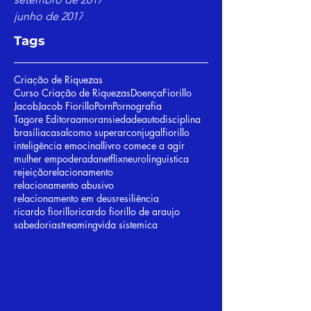
junho de 2017
Tags
Criação de Riquezas
Curso Criação de Riquezas
Doença
Fiorillo
Jacob
Jacob Fiorillo
Porn
Pornografia
Tagore Editora
amor
ansiedade
autodisciplina
brasília
casal
como superar
conjugal
fiorillo
inteligência emocinal
livro comece a agir
mulher empoderada
netflix
neurolinguistica
rejeição
relacionamento
relacionamento abusivo
relacionamento em deus
resiliência
ricardo fiorillo
ricardo fiorillo de araujo
sabedoria
streaming
vida sistemica