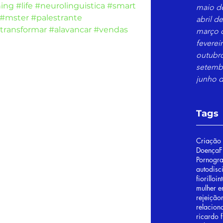
ing
#life
#neurolinguistica
#smart
maio d
#mster
#palestrante
abril d
transformar
#alavancar
#vendas
março 
feverei
outubr
inteligência emocinal
setemb
junho d
Tags
Criação 
Doença
F
Pornogra
autodisc
fiorillo
in
mulher 
rejeição
relacion
ricardo f