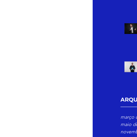
a sua carreira ou vida emocional? 
pode se sentir perdido, inseguro 
dá-lo a entender e gerenciar o 
omo fazê-lo com sucesso. Eu 
 não apenas para sobreviver, mas 
da abundante em todos os pilares 
ARQU
 jornada!
março 
maio d
novemb