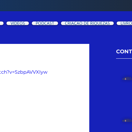
VIDEOS
PODCAST
CRIAÇÃO DE RIQUEZAS
LIVR
CONT
a - Faça Acontecer
atch?v=SzbpAVVXIyw