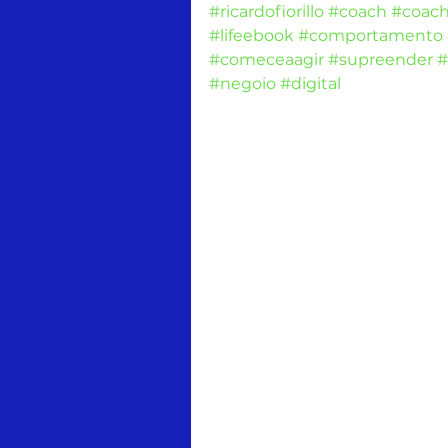
#ricardofiorillo
#coach
#coach
#lifeebook
#comportamento
#comeceaagir
#supreender
#
#negoio
#digital
Tags:
relacionamento
ricardo fiorillo
Comentários
Escreva um comentário