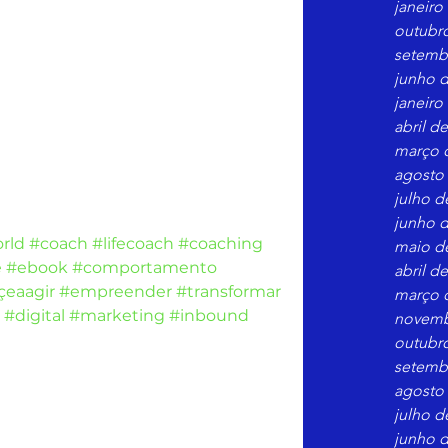
janeiro
outubr
setemb
junho d
janeiro
abril d
março 
agosto
julho d
junho d
rld
#coach
#lifecoach
#coaching
maio d
e
#ebook
#comportamento
abril d
eaagir
#empreender
#transformar
março 
#digital
#marketing
#inbound
novemb
outubr
setemb
agosto
julho d
junho d