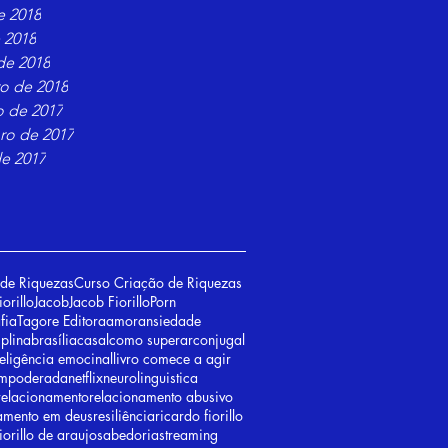
e 2018
e 2018
de 2018
ro de 2018
o de 2017
ro de 2017
e 2017
de Riquezas
Curso Criação de Riquezas
iorillo
Jacob
Jacob Fiorillo
Porn
fia
Tagore Editora
amor
ansiedade
iplina
brasília
casal
como superar
conjugal
teligência emocinal
livro comece a agir
empoderada
netflix
neurolinguistica
relacionamento
relacionamento abusivo
amento em deus
resiliência
ricardo fiorillo
iorillo de araujo
sabedoria
streaming