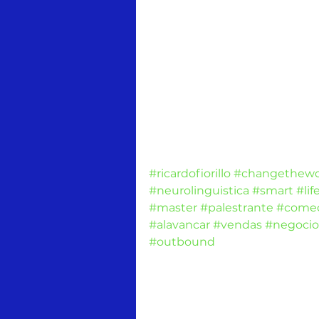
http://bit.ly/instaRFiorillo
FACEBOOK
http://bit.ly/facebookRFiorillo
YOUTUBE
http://bit.ly/youtubeRFiorillo
#ricardofiorillo
#changethewo
#neurolinguistica
#smart
#lif
#master
#palestrante
#começ
#alavancar
#vendas
#negocio
#outbound